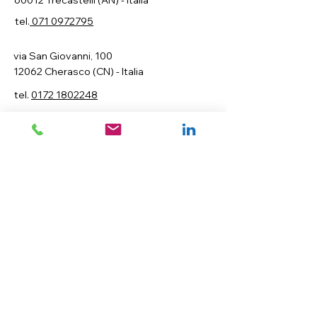
60012 Trecastelli (AN) - Italia
tel.
071 0972795
via San Giovanni, 100
12062 Cherasco (CN) - Italia
tel.
0172 1802248
via della Meccanica, 3
20083 Gaggiano (MI) - Italia
Seguici
Iscriviti per ricevere le ultime notizie sui
nostri servizi.
Email
Iscriviti