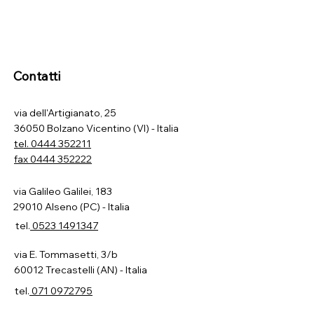
Contatti
via dell'Artigianato, 25
36050 Bolzano Vicentino (VI) - Italia
tel.
0444 352211
fax 0444 352222
via Galileo Galilei, 183
29010 Alseno (PC) - Italia
tel.
0523 1491347
via E. Tommasetti, 3/b
60012 Trecastelli (AN) - Italia
tel.
071 0972795