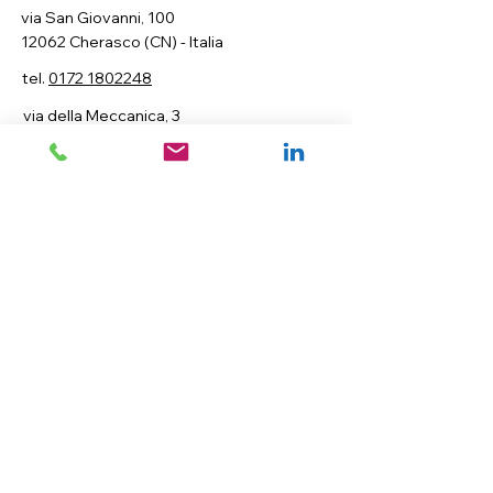
via San Giovanni, 100
12062 Cherasco (CN) - Italia
tel.
0172 1802248
via della Meccanica, 3
20083 Gaggiano (MI) - Italia
Seguici
Iscriviti per ricevere le ultime notizie sui
nostri servizi.
Email
Iscriviti
PRIVACY
Dichiaro di avere compiuto sedici anni, e
se minore di sedici, di essere stato